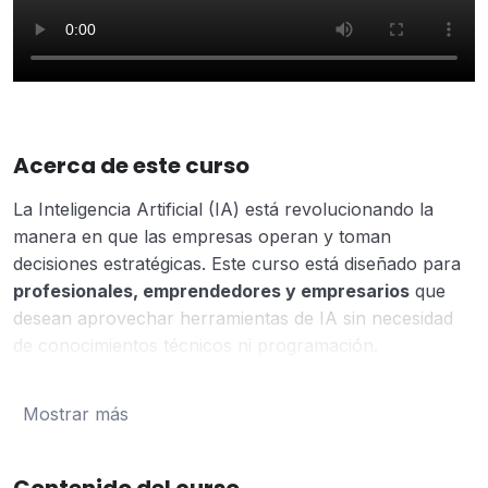
Acerca de este curso
La Inteligencia Artificial (IA) está revolucionando la
manera en que las empresas operan y toman
decisiones estratégicas. Este curso está diseñado para
profesionales, emprendedores y empresarios
que
desean aprovechar herramientas de IA sin necesidad
de conocimientos técnicos ni programación.
En este programa, aprenderás a utilizar herramientas
de IA gratuitas y de fácil acceso para
automatizar
Mostrar más
tareas, generar contenido, analizar datos, mejorar la
comunicación con clientes y optimizar flujos de
trabajo
.